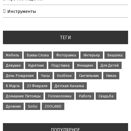
Инструменты
ТЕГИ
Мебель
Буквы Слова
Фоторамка
Интерьер
Вешалка
Девушке
Курятник
Подставка
Женщине
Для Детей
День Рождения
Часы
Хозблок
Светильник
Никах
8 Марта
23 Февраля
Детская Качалка
Домашние Питомцы
Головоломка
Работа
Свадьба
Дровник
GoGo
ZOOLAND
ПОПУЛЯРНОЕ