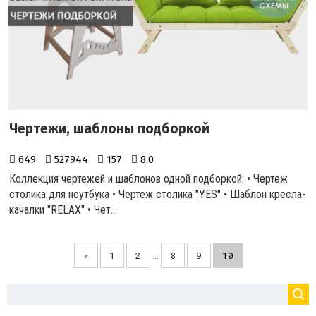
Чертежи, шаблоны подборкой
649
527944
157
8.0
Коллекция чертежей и шаблонов одной подборкой: • Чертеж
столика для ноутбука • Чертеж столика "YES" • Шаблон кресла-
качалки "RELAX" • Чет...
«
1
2
8
9
10
...