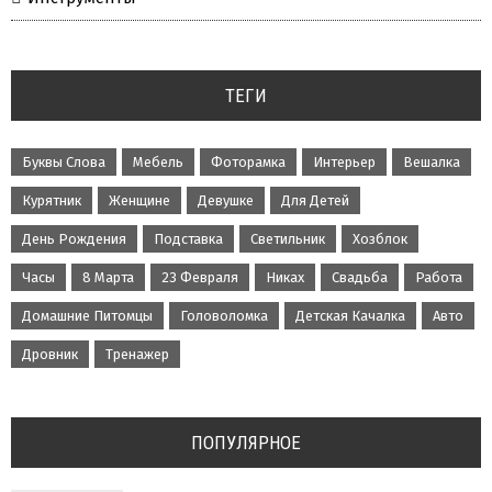
ТЕГИ
Буквы Слова
Мебель
Фоторамка
Интерьер
Вешалка
Курятник
Женщине
Девушке
Для Детей
День Рождения
Подставка
Светильник
Хозблок
Часы
8 Марта
23 Февраля
Никах
Свадьба
Работа
Домашние Питомцы
Головоломка
Детская Качалка
Авто
Дровник
Тренажер
ПОПУЛЯРНОЕ