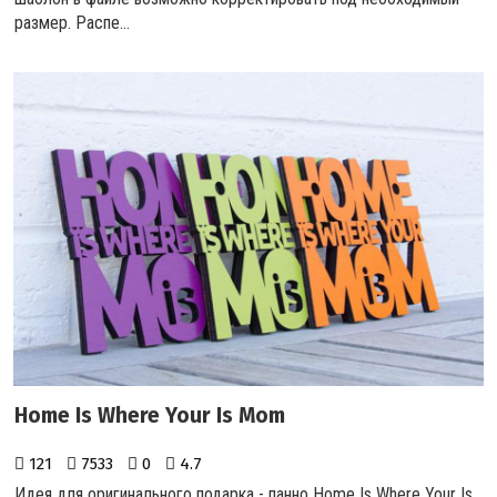
размер. Распе...
Home Is Where Your Is Mom
121
7533
0
4.7
Идея для оригинального подарка - панно Home Is Where Your Is