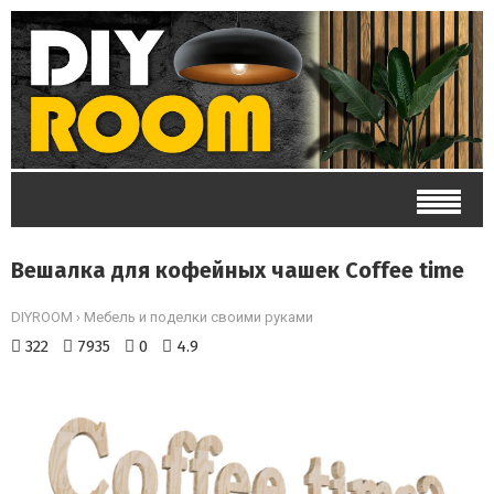
Вешалка для кофейных чашек Coffee time
DIYROOM
›
Мебель и поделки своими руками
322
7935
0
4.9