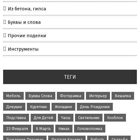
Из бетона, гипса
Буквы и слова
Прочие поделки
Инструменты
ТЕГИ
Мебель
Буквы Слова
Фоторамка
Интерьер
Вешалка
Девушке
Курятник
Женщине
День Рождения
Подставка
Для Детей
Часы
Светильник
Хозблок
23 Февраля
8 Марта
Никах
Головоломка
Домашние Питомцы
Детская Качалка
Работа
Свадьба